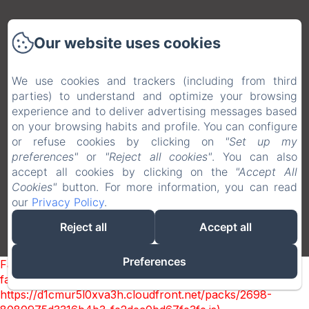
Accueil
Our website uses cookies
Chambres
Activités
We use cookies and trackers (including from third
Contact
parties) to understand and optimize your browsing
experience and to deliver advertising messages based
Wettelijke informatie
on your browsing habits and profile. You can configure
EN
FR
DE
NL
or refuse cookies by clicking on
"Set up my
preferences"
or
"Reject all cookies"
. You can also
accept all cookies by clicking on the
"Accept All
Cookies"
button. For more information, you can read
our
Privacy Policy
.
Reject all
Accept all
Preferences
Failed to load BookingEngine/index: Loading chunk 2698
failed. (missing:
https://d1cmur5l0xva3h.cloudfront.net/packs/2698-