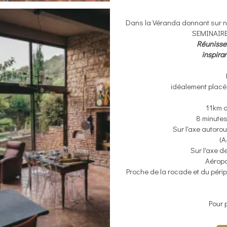
Dans la Véranda donnant sur no
SEMINAIRES,
Réunissez
inspiran
idéalement placée
11km d
8 minutes
Sur l'axe autoro
(A
Sur l'axe d
Aéropo
Proche de la rocade et du pér
Pour 