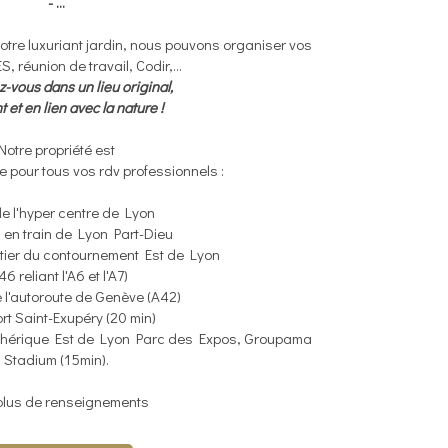
- ...
tre luxuriant jardin, nous pouvons organiser vos
 réunion de travail, Codir,...
-vous dans un lieu original,
t et en lien avec la nature !
Notre propriété est
 pour tous vos rdv professionnels :
e l'hyper centre de Lyon
 en train de Lyon Part-Dieu
utier du contournement Est de Lyon
46 reliant l'A6 et l'A7)
e l'autoroute de Genève (A42)
rt Saint-Exupéry (20 min)
iphérique Est de Lyon Parc des Expos, Groupama
Stadium (15min).
plus de renseignements