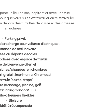
ose un lieu calme, inspirant et avec une vue
r que vous puissiez travailler ou télétravailler
n dehors des tumultes de la ville et des grosses
structures :
- Parking privé,
de recharge pour voitures électriques,
mande de taxi, navette
ivées ou départs décalés
calmes avec espace de travail
re de bienvenue offert et
aiches/chaudes
en chambres
it gratuit, imprimante, Chromcast
ormule "soirée-étape"
re (massage, piscine, golf,
it running/rando/VTT...)
tits-déjeuners flexibles
- Bleisure
Fidélité récompensée