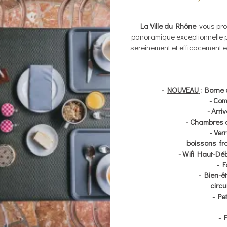
La Ville du Rhône
vous prop
panoramique exceptionnelle pou
sereinement et efficacement e
-
NOUVEAU
: Borne 
- Com
- Arr
- Chambres 
- Ver
boissons
fr
- Wifi Haut-Déb
- F
- Bien-êt
circu
-
Pe
- 