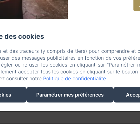
se des cookies
8 Chem. de la Lune, Miribel
Téléphone: 06 10 53 02 34 / 04 78 55 54 16
s et des traceurs (y compris de tiers) pour comprendre et 
reservation@villadurhone.com
fuser des messages publicitaires en fonction de vos préfére
Accueil
Chambres
Activités
Contact
Mentions légales
régler ou refuser les cookies en cliquant sur "Paramétrer 
lement accepter tous les cookies en cliquant sur le bouton 
EN
FR
DE
NL
ez consulter notre
Politique de confidentialité
.
okies
Paramétrer mes préférences
Accep
Créé par Amenitiz