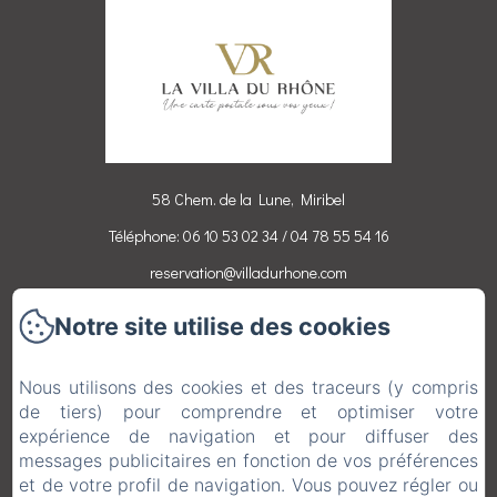
58 Chem. de la Lune, Miribel
Téléphone: 06 10 53 02 34 / 04 78 55 54 16
reservation@villadurhone.com
Notre site utilise des cookies
Accueil
Chambres
Nous utilisons des cookies et des traceurs (y compris
Activités
de tiers) pour comprendre et optimiser votre
Contact
expérience de navigation et pour diffuser des
messages publicitaires en fonction de vos préférences
Mentions légales
et de votre profil de navigation. Vous pouvez régler ou