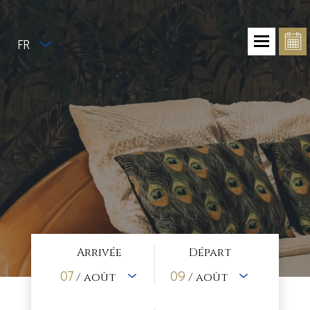
FR
Arrivée
Départ
07
09
/ août
/ août