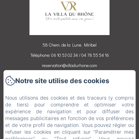
58 Chem. de la Lune, Miribel
Téléphone: 06 10 53 02 34 / 04 78 55 54 16
reservation@villadurhone.com
Notre site utilise des cookies
Accueil
Chambres
Nous utilisons des cookies et des traceurs (y compris
Activités
de tiers) pour comprendre et optimiser votre
Contact
expérience de navigation et pour diffuser des
messages publicitaires en fonction de vos préférences
Mentions légales
et de votre profil de navigation. Vous pouvez régler ou
EN
FR
DE
NL
refuser les cookies en cliquant sur "Paramétrer mes
préférences" ou "Tout refuser". Vous pouvez