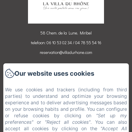
58 Chem. de la Lune, Miribel
telefoon: 06 10 53 02 34 / 04 78 55 54 16
reservation@villadurhone.com
Accueil
Our website uses cookies
Chambres
Activités
We use cookies and trackers (including from third
Contact
parties) to understand and optimize your browsing
experience and to deliver advertising messages based
Wettelijke informatie
on your browsing habits and profile. You can configure
EN
FR
DE
NL
or refuse cookies by clicking on
"Set up my
preferences"
or
"Reject all cookies"
. You can also
accept all cookies by clicking on the
"Accept All