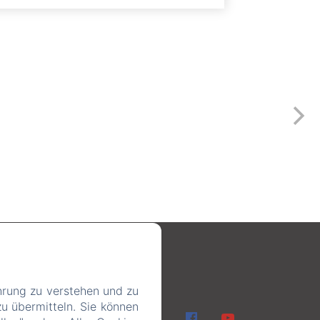
16
hrung zu verstehen und zu
u übermitteln. Sie können
en