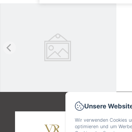
Unsere Websit
58 C
Wir verwenden Cookies un
optimieren und um Werbeb
A