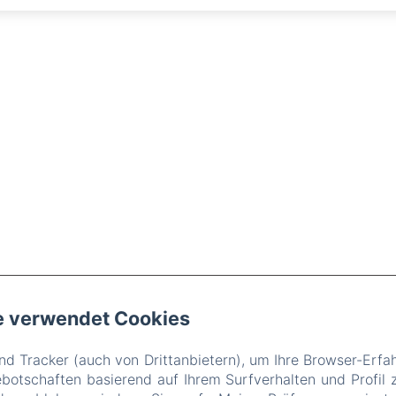
e verwendet Cookies
hem. de la Lune, Miribel
Telefonnummer: 06 10 53 02 34 / 04 78 55 54 
d Tracker (auch von Drittanbietern), um Ihre Browser-Erfa
reservation@villadurhone.com
otschaften basierend auf Ihrem Surfverhalten und Profil z
ccueil
Chambres
Activités
Contact
Rechtliche Information