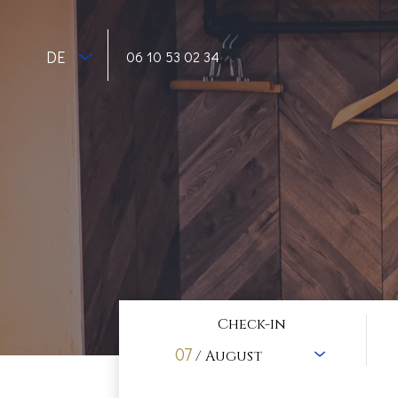
DE
06 10 53 02 34
Check-in
07
/ August