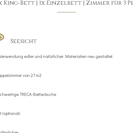
x King-Bett
|
1x Einzelbett
|
Zimmer für 3 
Seesicht
rwendung edler und natürlicher Materialien neu gestaltet.
oppelzimmer von 27 m2
Hochwertige TRECA-Bettwäsche
 (optional).
hnlicher...