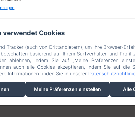
nzeigen
e verwendet Cookies
hem. de la Lune, Miribel
Telefonnummer: 06 10 53 02 34 / 04 78 55 54 
d Tracker (auch von Drittanbietern), um Ihre Browser-Erfa
reservation@villadurhone.com
otschaften basierend auf Ihrem Surfverhalten und Profil z
ccueil
Chambres
Activités
Contact
Rechtliche Information
der ablehnen, indem Sie auf „Meine Präferenzen einste
önnen auch alle Cookies akzeptieren, indem Sie auf die S
EN
FR
DE
NL
tere Informationen finden Sie in unserer
Datenschutzrichtlini
hnen
Meine Präferenzen einstellen
Alle 
Powered mit Amenitiz