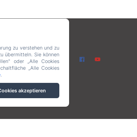
16
hrung zu verstehen und zu
u übermitteln. Sie können
en
llen" oder „Alle Cookies
chaltfläche „Alle Cookies
e
.
Cookies akzeptieren