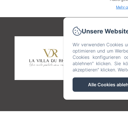
Mehr a
Unsere Websit
58 C
Wir verwenden Cookies un
optimieren und um Werbeb
A
Cookies konfigurieren o
ablehnen" klicken. Sie k
akzeptieren" klicken. Wei
Alle Cookies able