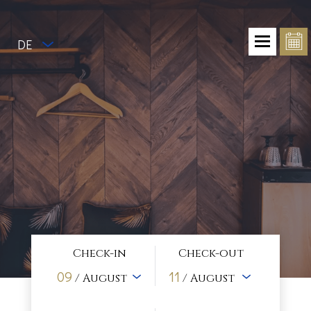
DE
Check-in
Check-out
09
11
/ August
/ August